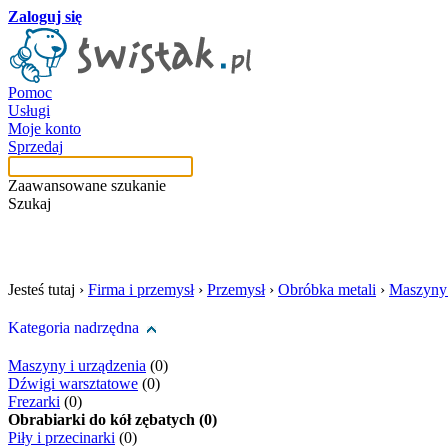
Zaloguj się
Pomoc
Usługi
Moje konto
Sprzedaj
Zaawansowane szukanie
Szukaj
szukaj w tej kategori
Jesteś tutaj ›
Firma i przemysł
›
Przemysł
›
Obróbka metali
›
Maszyny 
Kategoria nadrzędna
Maszyny i urządzenia
(0)
Dźwigi warsztatowe
(0)
Frezarki
(0)
Obrabiarki do kół zębatych (0)
Piły i przecinarki
(0)