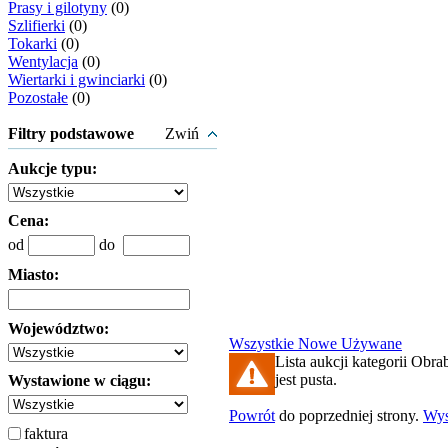
Prasy i gilotyny
(0)
Szlifierki
(0)
Tokarki
(0)
Wentylacja
(0)
Wiertarki i gwinciarki
(0)
Pozostałe
(0)
Filtry podstawowe
Zwiń
Aukcje typu:
Cena:
od
do
Miasto:
Województwo:
Wszystkie
Nowe
Używane
Lista aukcji kategorii Obra
jest pusta.
Wystawione w ciągu:
Powrót
do poprzedniej strony.
Wy
faktura