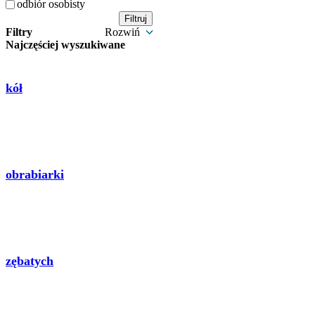
odbiór osobisty
Filtry
Rozwiń
Najczęściej wyszukiwane
kół
obrabiarki
zębatych