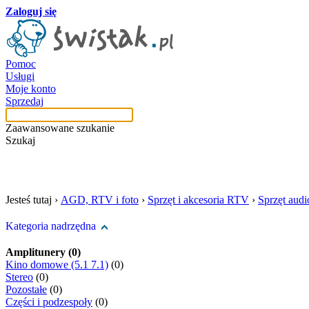
Zaloguj się
Pomoc
Usługi
Moje konto
Sprzedaj
Zaawansowane szukanie
Szukaj
szukaj w tej kategori
Jesteś tutaj ›
AGD, RTV i foto
›
Sprzęt i akcesoria RTV
›
Sprzęt aud
Kategoria nadrzędna
Amplitunery (0)
Kino domowe (5.1 7.1)
(0)
Stereo
(0)
Pozostałe
(0)
Części i podzespoły
(0)