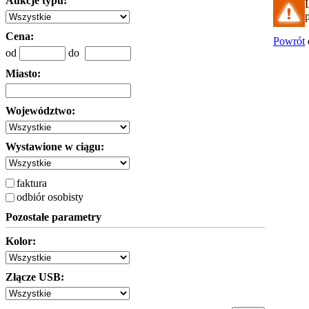
Aukcje typu:
Cena:
Powrót
od
do
Miasto:
Województwo:
Wystawione w ciągu:
faktura
odbiór osobisty
Pozostałe parametry
Kolor:
Złącze USB: