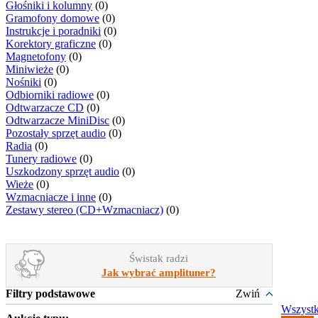
Głośniki i kolumny
(0)
Gramofony domowe
(0)
Instrukcje i poradniki
(0)
Korektory graficzne
(0)
Magnetofony
(0)
Miniwieże
(0)
Nośniki
(0)
Odbiorniki radiowe
(0)
Odtwarzacze CD
(0)
Odtwarzacze MiniDisc
(0)
Pozostały sprzęt audio
(0)
Radia
(0)
Tunery radiowe
(0)
Uszkodzony sprzęt audio
(0)
Wieże
(0)
Wzmacniacze i inne
(0)
Zestawy stereo (CD+Wzmacniacz)
(0)
Świstak radzi
Jak wybrać amplituner?
Filtry podstawowe
Zwiń
Wszyst