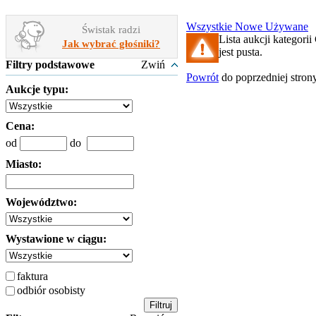
Wszystkie
Nowe
Używane
Świstak radzi
Lista aukcji kategori
Jak wybrać głośniki?
jest pusta.
Filtry podstawowe
Zwiń
Powrót
do poprzedniej stron
Aukcje typu:
Cena:
od
do
Miasto:
Województwo:
Wystawione w ciągu:
faktura
odbiór osobisty