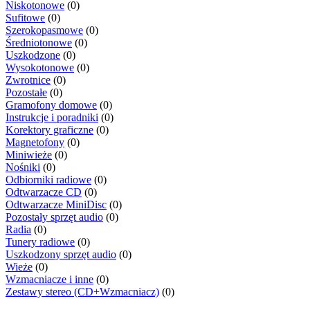
Niskotonowe
(0)
Sufitowe
(0)
Szerokopasmowe
(0)
Średniotonowe
(0)
Uszkodzone
(0)
Wysokotonowe
(0)
Zwrotnice
(0)
Pozostałe
(0)
Gramofony domowe
(0)
Instrukcje i poradniki
(0)
Korektory graficzne
(0)
Magnetofony
(0)
Miniwieże
(0)
Nośniki
(0)
Odbiorniki radiowe
(0)
Odtwarzacze CD
(0)
Odtwarzacze MiniDisc
(0)
Pozostały sprzęt audio
(0)
Radia
(0)
Tunery radiowe
(0)
Uszkodzony sprzęt audio
(0)
Wieże
(0)
Wzmacniacze i inne
(0)
Zestawy stereo (CD+Wzmacniacz)
(0)