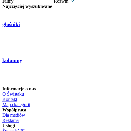
Filtry
Rozwiń
Najczęściej wyszukiwane
głośniki
kolumny
Informacje o nas
O Świstaku
Kontakt
Mapa kategorii
Współpraca
Dla mediów
Reklama
Usługi
ŚwistakAPI