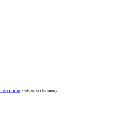
i
io do domu
›
Głośniki i kolumny