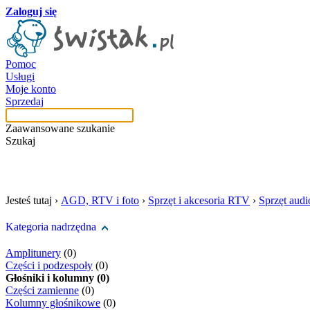
Zaloguj się
Pomoc
Usługi
Moje konto
Sprzedaj
Zaawansowane szukanie
Szukaj
szukaj w tej kategori
Jesteś tutaj ›
AGD, RTV i foto
›
Sprzęt i akcesoria RTV
›
Sprzęt aud
Kategoria nadrzędna
Amplitunery
(0)
Części i podzespoły
(0)
Głośniki i kolumny (0)
Części zamienne
(0)
Kolumny głośnikowe
(0)