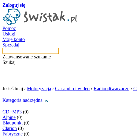
Zaloguj się
Pomoc
Usługi
Moje konto
Sprzedaj
Zaawansowane szukanie
Szukaj
szukaj w tej kategori
Jesteś tutaj ›
Motoryzacja
›
Car audio i wideo
›
Radioodtwarzacze
›
C
Kategoria nadrzędna
CD+MP3
(0)
Alpine
(0)
Blaupunkt
(0)
Clarion
(0)
Fabryczne
(0)