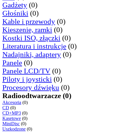
Gadżety
(0)
Głośniki
(0)
Kable i przewody
(0)
Kieszenie, ramki
(0)
Kostki ISO, złączki
(0)
Literatura i instrukcje
(0)
Nadajniki, adaptery
(0)
Panele
(0)
Panele LCD/TV
(0)
Piloty i joysticki
(0)
Procesory dźwięku
(0)
Radioodtwarzacze (0)
Akcesoria
(0)
CD
(0)
CD+MP3
(0)
Kasetowe
(0)
MiniDisc
(0)
Uszkodzone
(0)