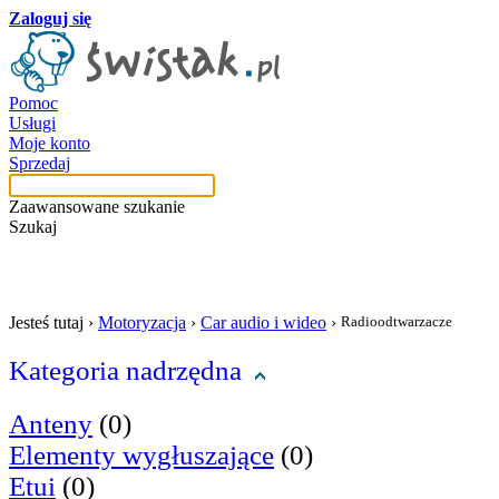
Zaloguj się
Pomoc
Usługi
Moje konto
Sprzedaj
Zaawansowane szukanie
Szukaj
szukaj w tej kategori
Jesteś tutaj ›
Motoryzacja
›
Car audio i wideo
›
Radioodtwarzacze
Kategoria nadrzędna
Anteny
(0)
Elementy wygłuszające
(0)
Etui
(0)