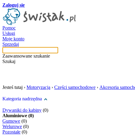
Zaloguj się
Pomoc
Usługi
Moje konto
Sprzedaj
Zaawansowane szukanie
Szukaj
szukaj w tej kategori
Jesteś tutaj ›
Motoryzacja
›
Części samochodowe
›
Akcesoria samoc
Kategoria nadrzędna
Dywaniki do kabiny
(0)
Aluminiowe (0)
Gumowe
(0)
Welurowe
(0)
Pozostałe
(0)