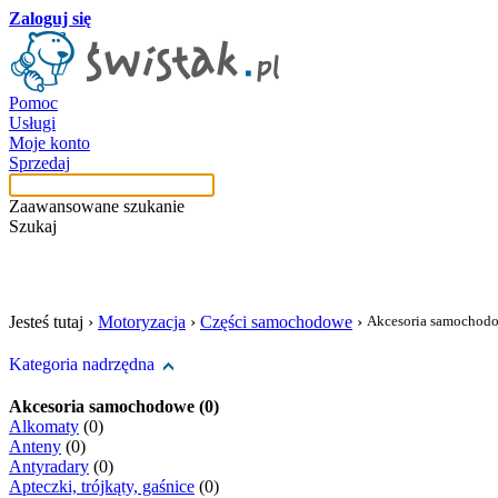
Zaloguj się
Pomoc
Usługi
Moje konto
Sprzedaj
Zaawansowane szukanie
Szukaj
szukaj w tej kategori
Jesteś tutaj ›
Motoryzacja
›
Części samochodowe
›
Akcesoria samochod
Kategoria nadrzędna
Akcesoria samochodowe (0)
Alkomaty
(0)
Anteny
(0)
Antyradary
(0)
Apteczki, trójkąty, gaśnice
(0)