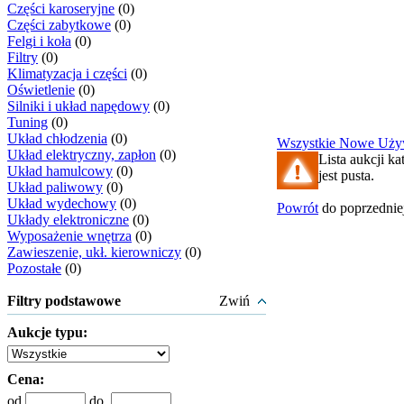
Części karoseryjne
(0)
Części zabytkowe
(0)
Felgi i koła
(0)
Filtry
(0)
Klimatyzacja i części
(0)
Oświetlenie
(0)
Silniki i układ napędowy
(0)
Tuning
(0)
Układ chłodzenia
(0)
Wszystkie
Nowe
Uży
Układ elektryczny, zapłon
(0)
Lista aukcji k
Układ hamulcowy
(0)
jest pusta.
Układ paliwowy
(0)
Układ wydechowy
(0)
Powrót
do poprzedniej
Układy elektroniczne
(0)
Wyposażenie wnętrza
(0)
Zawieszenie, ukł. kierowniczy
(0)
Pozostałe
(0)
Filtry podstawowe
Zwiń
Aukcje typu:
Cena:
od
do