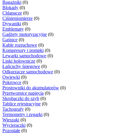
Bagażniki
(0)
Blokady
(0)
Chlapacze
(0)
Ciśnieniomierze
(0)
Dywaniki
(0)
Emblematy
(0)
Gadżety motoryzacyjne
(0)
Gaśnice
(0)
Kable rozruchowe
(0)
Kompresory i pompki
(0)
Lewarki samochodowe
(0)
Linki holownicze
(0)
Łańcuchy śniegowe
(0)
Odkurzacze samochodowe
(0)
Owiewki
(0)
Pokrowce
(0)
Prostowniki do akumulatorów
(0)
Przetwornice napięcia
(0)
Skrobaczki do szyb
(0)
Tablice rejestracyjne
(0)
Tachografy
(0)
Termometry i zegarki
(0)
Wieszaki
(0)
Wycieraczki
(0)
Pozostałe
(0)