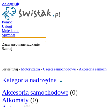
Zaloguj się
Pomoc
Usługi
Moje konto
Sprzedaj
Zaawansowane szukanie
Szukaj
szukaj w tej kategori
Jesteś tutaj ›
Motoryzacja
›
Części samochodowe
›
Akcesoria samoc
Kategoria nadrzędna
Akcesoria samochodowe
(0)
Alkomaty
(0)