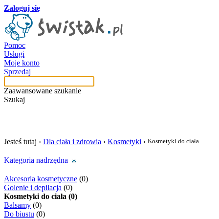
Zaloguj się
Pomoc
Usługi
Moje konto
Sprzedaj
Zaawansowane szukanie
Szukaj
szukaj w tej kategori
Jesteś tutaj ›
Dla ciała i zdrowia
›
Kosmetyki
›
Kosmetyki do ciała
Kategoria nadrzędna
Akcesoria kosmetyczne
(0)
Golenie i depilacja
(0)
Kosmetyki do ciała (0)
Balsamy
(0)
Do biustu
(0)