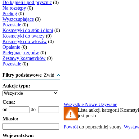
Do kąpieli i pod prysznic
(0)
Na rozstępy
(0)
Peeling
(0)
Wyszczuplające
(0)
Pozostałe
(0)
Kosmetyki do stóp i dłoni
(0)
Kosmetyki do twarzy
(0)
Kosmetyki do włosów
(0)
Opalanie
(0)
Pielęgnacja zębów
(0)
Zestawy kosmetyków
(0)
Pozostałe
(0)
Filtry podstawowe
Zwiń
Aukcje typu:
Cena:
Wszystkie
Nowe
Używane
od
do
Lista aukcji kategorii Kosmetyk
jest pusta.
Miasto:
Powrót
do poprzedniej strony.
Wysta
Województwo: