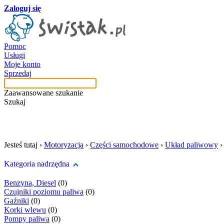
Zaloguj się
Pomoc
Usługi
Moje konto
Sprzedaj
Zaawansowane szukanie
Szukaj
szukaj w tej kategori
Jesteś tutaj ›
Motoryzacja
›
Części samochodowe
›
Układ paliwowy
Kategoria nadrzędna
Benzyna, Diesel
(0)
Czujniki poziomu paliwa
(0)
Gaźniki
(0)
Korki wlewu
(0)
Pompy paliwa
(0)