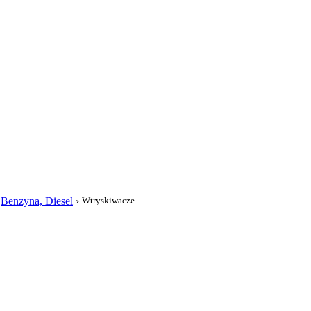
i
›
Benzyna, Diesel
›
Wtryskiwacze