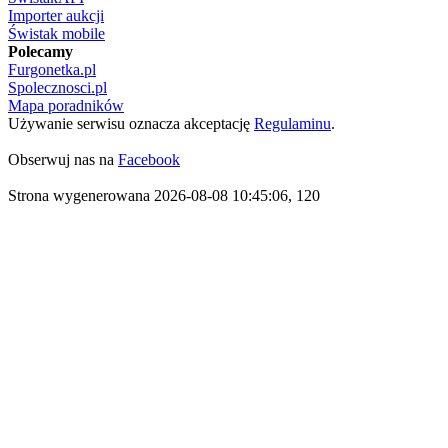
Importer aukcji
Świstak mobile
Polecamy
Furgonetka.pl
Spolecznosci.pl
Mapa poradników
Używanie serwisu oznacza akceptację
Regulaminu
.
Obserwuj nas na
Facebook
Strona wygenerowana 2026-08-08 10:45:06, 120