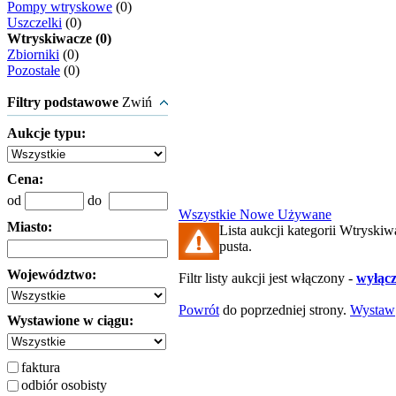
Pompy wtryskowe
(0)
Uszczelki
(0)
Wtryskiwacze (0)
Zbiorniki
(0)
Pozostałe
(0)
Filtry podstawowe
Zwiń
Aukcje typu:
Cena:
od
do
Wszystkie
Nowe
Używane
Miasto:
Lista aukcji kategorii Wtryskiw
pusta.
Województwo:
Filtr listy aukcji jest włączony -
wyłącz 
Powrót
do poprzedniej strony.
Wystaw
Wystawione w ciągu:
faktura
odbiór osobisty