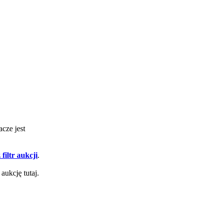
acze jest
filtr aukcji
.
aukcję tutaj.