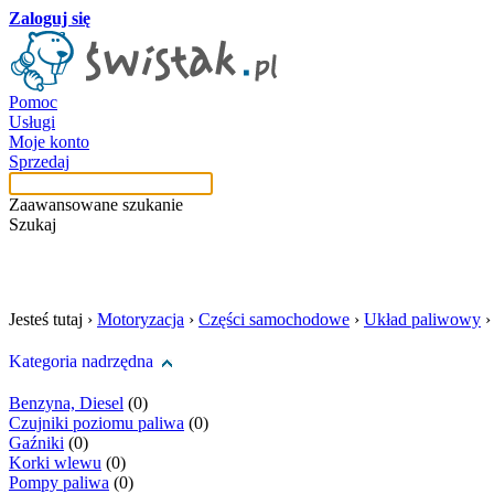
Zaloguj się
Pomoc
Usługi
Moje konto
Sprzedaj
Zaawansowane szukanie
Szukaj
szukaj w tej kategori
Jesteś tutaj ›
Motoryzacja
›
Części samochodowe
›
Układ paliwowy
Kategoria nadrzędna
Benzyna, Diesel
(0)
Czujniki poziomu paliwa
(0)
Gaźniki
(0)
Korki wlewu
(0)
Pompy paliwa
(0)