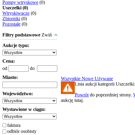
Pompy wtryskowe
(0)
Uszczelki (0)
Wtryskiwacze
(0)
Zbiorniki
(0)
Pozostałe
(0)
Filtry podstawowe
Zwiń
Aukcje typu:
Cena:
od
do
Miasto:
Wszystkie
Nowe
Używane
Lista aukcji kategorii Uszczelki 
Województwo:
Powrót
do poprzedniej strony.
aukcję tutaj.
Wystawione w ciągu:
faktura
odbiór osobisty