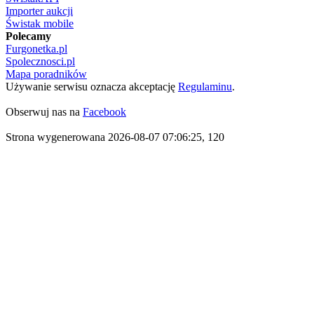
Importer aukcji
Świstak mobile
Polecamy
Furgonetka.pl
Spolecznosci.pl
Mapa poradników
Używanie serwisu oznacza akceptację
Regulaminu
.
Obserwuj nas na
Facebook
Strona wygenerowana 2026-08-07 07:06:25, 120