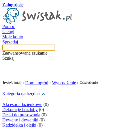
Zaloguj się
Pomoc
Usługi
Moje konto
Sprzedaj
Zaawansowane szukanie
Szukaj
szukaj w tej kategori
Jesteś tutaj ›
Dom i ogród
›
Wyposażenie
›
Oświetlenie
Kategoria nadrzędna
Akcesoria łazienkowe
(0)
Dekoracje i ozdoby
(0)
Deski do prasowania
(0)
Dywany i dywaniki
(0)
Kadzidełka i olejki
(0)