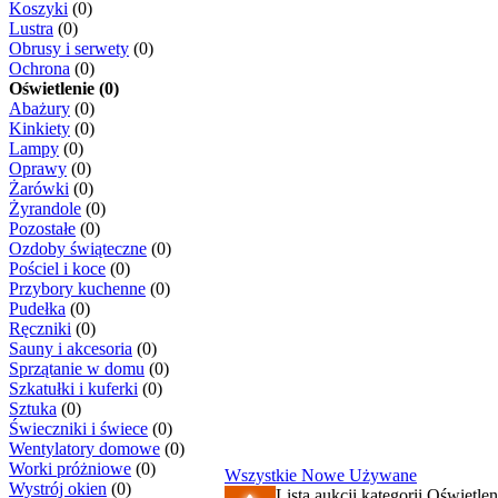
Koszyki
(0)
Lustra
(0)
Obrusy i serwety
(0)
Ochrona
(0)
Oświetlenie (0)
Abażury
(0)
Kinkiety
(0)
Lampy
(0)
Oprawy
(0)
Żarówki
(0)
Żyrandole
(0)
Pozostałe
(0)
Ozdoby świąteczne
(0)
Pościel i koce
(0)
Przybory kuchenne
(0)
Pudełka
(0)
Ręczniki
(0)
Sauny i akcesoria
(0)
Sprzątanie w domu
(0)
Szkatułki i kuferki
(0)
Sztuka
(0)
Świeczniki i świece
(0)
Wentylatory domowe
(0)
Worki próżniowe
(0)
Wszystkie
Nowe
Używane
Wystrój okien
(0)
Lista aukcji kategorii Oświetleni