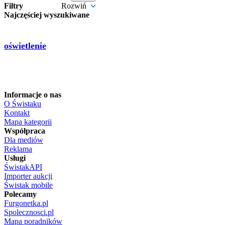
Filtry
Rozwiń
Najczęściej wyszukiwane
oświetlenie
Informacje o nas
O Świstaku
Kontakt
Mapa kategorii
Współpraca
Dla mediów
Reklama
Usługi
ŚwistakAPI
Importer aukcji
Świstak mobile
Polecamy
Furgonetka.pl
Spolecznosci.pl
Mapa poradników