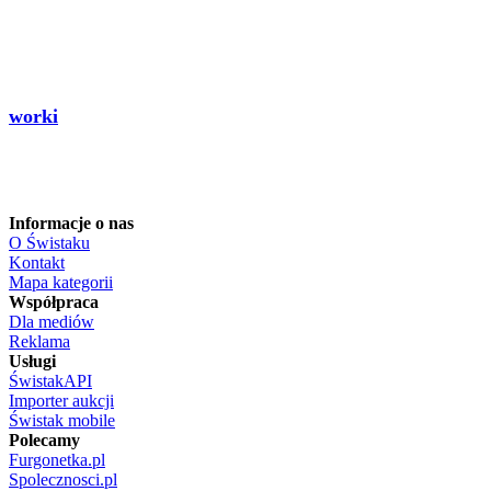
worki
Informacje o nas
O Świstaku
Kontakt
Mapa kategorii
Współpraca
Dla mediów
Reklama
Usługi
ŚwistakAPI
Importer aukcji
Świstak mobile
Polecamy
Furgonetka.pl
Spolecznosci.pl