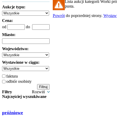
Lista aukcji kategorii Worki pr
pusta.
Aukcje typu:
Powrót
do poprzedniej strony.
Wystaw
Cena:
od
do
Miasto:
Województwo:
Wystawione w ciągu:
faktura
odbiór osobisty
Filtry
Rozwiń
Najczęściej wyszukiwane
próżniowe