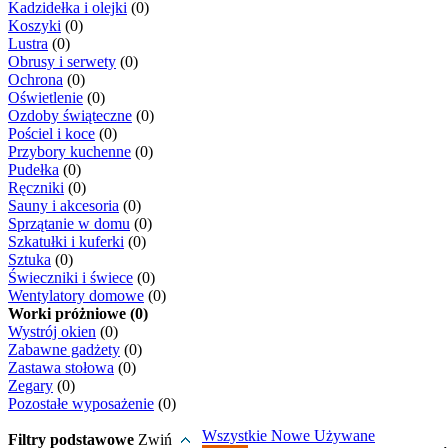
Kadzidełka i olejki
(0)
Koszyki
(0)
Lustra
(0)
Obrusy i serwety
(0)
Ochrona
(0)
Oświetlenie
(0)
Ozdoby świąteczne
(0)
Pościel i koce
(0)
Przybory kuchenne
(0)
Pudełka
(0)
Ręczniki
(0)
Sauny i akcesoria
(0)
Sprzątanie w domu
(0)
Szkatułki i kuferki
(0)
Sztuka
(0)
Świeczniki i świece
(0)
Wentylatory domowe
(0)
Worki próżniowe (0)
Wystrój okien
(0)
Zabawne gadżety
(0)
Zastawa stołowa
(0)
Zegary
(0)
Pozostałe wyposażenie
(0)
Wszystkie
Nowe
Używane
Filtry podstawowe
Zwiń