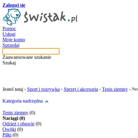
Zaloguj się
Pomoc
Usługi
Moje konto
Sprzedaj
Zaawansowane szukanie
Szukaj
szukaj w tej kategori
Jesteś tutaj ›
Sport i rozrywka
›
Sprzęt i akcesoria
›
Tenis ziemny
›
Nac
Kategoria nadrzędna
Tenis ziemny
(0)
Naciągi (0)
Odzież i obuwie
(0)
Owijki
(0)
Piłki
(0)