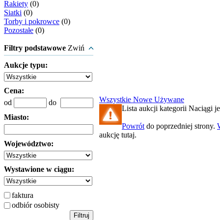
Rakiety
(0)
Siatki
(0)
Torby i pokrowce
(0)
Pozostałe
(0)
Filtry podstawowe
Zwiń
Aukcje typu:
Cena:
Wszystkie
Nowe
Używane
od
do
Lista aukcji kategorii Naciągi je
Miasto:
Powrót
do poprzedniej strony.
aukcję tutaj.
Województwo:
Wystawione w ciągu:
faktura
odbiór osobisty