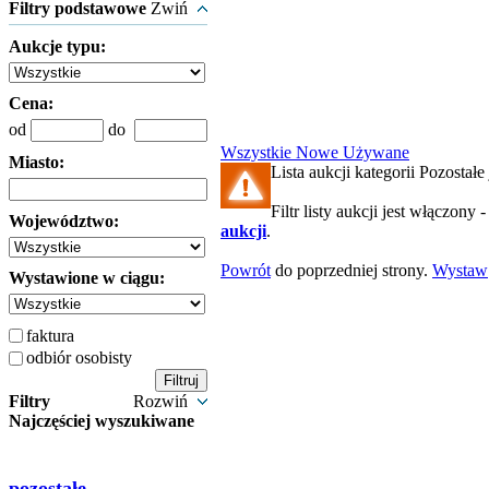
Filtry podstawowe
Zwiń
Aukcje typu:
Cena:
od
do
Wszystkie
Nowe
Używane
Miasto:
Lista aukcji kategorii Pozostałe 
Filtr listy aukcji jest włączony 
Województwo:
aukcji
.
Powrót
do poprzedniej strony.
Wystaw
Wystawione w ciągu:
faktura
odbiór osobisty
Filtry
Rozwiń
Najczęściej wyszukiwane
pozostałe