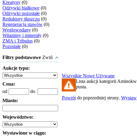
Kreatyny
(0)
Odżywki białkowe
(0)
Odżywki pozostałe
(0)
Reduktory tłuszczu
(0)
Regeneracja stawów
(0)
Węglowodany
(0)
Witaminy i minerały
(0)
ZMA i Tribulus
(0)
Pozostałe
(0)
Filtry podstawowe
Zwiń
Aukcje typu:
Wszystkie
Nowe
Używane
Lista aukcji kategorii Aminokwa
Cena:
pusta.
od
do
Powrót
do poprzedniej strony.
Wystaw
Miasto:
Województwo:
Wystawione w ciągu: