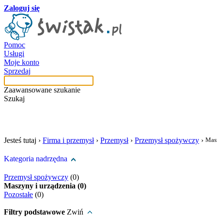
Zaloguj się
Pomoc
Usługi
Moje konto
Sprzedaj
Zaawansowane szukanie
Szukaj
szukaj w tej kategori
Jesteś tutaj ›
Firma i przemysł
›
Przemysł
›
Przemysł spożywczy
›
Masz
Kategoria nadrzędna
Przemysł spożywczy
(0)
Maszyny i urządzenia (0)
Pozostałe
(0)
Filtry podstawowe
Zwiń