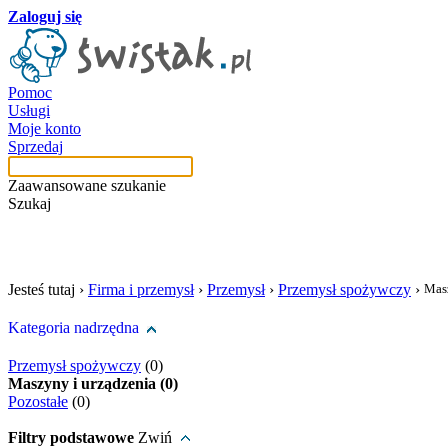
Zaloguj się
Pomoc
Usługi
Moje konto
Sprzedaj
Zaawansowane szukanie
Szukaj
szukaj w tej kategori
Jesteś tutaj ›
Firma i przemysł
›
Przemysł
›
Przemysł spożywczy
›
Masz
Kategoria nadrzędna
Przemysł spożywczy
(0)
Maszyny i urządzenia (0)
Pozostałe
(0)
Filtry podstawowe
Zwiń