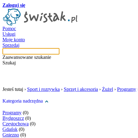
Zaloguj się
Pomoc
Usługi
Moje konto
Sprzedaj
Zaawansowane szukanie
Szukaj
szukaj w tej kategori
Jesteś tutaj ›
Sport i rozrywka
›
Sprzęt i akcesoria
›
Żużel
›
Programy
Kategoria nadrzędna
Programy
(0)
Bydgoszcz
(0)
Częstochowa
(0)
Gdańsk
(0)
Gniezno
(0)