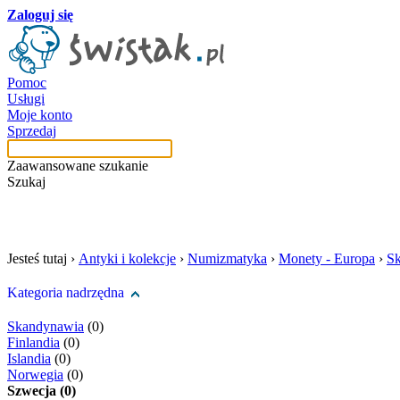
Zaloguj się
Pomoc
Usługi
Moje konto
Sprzedaj
Zaawansowane szukanie
Szukaj
szukaj w tej kategori
Jesteś tutaj ›
Antyki i kolekcje
›
Numizmatyka
›
Monety - Europa
›
S
Kategoria nadrzędna
Skandynawia
(0)
Finlandia
(0)
Islandia
(0)
Norwegia
(0)
Szwecja (0)