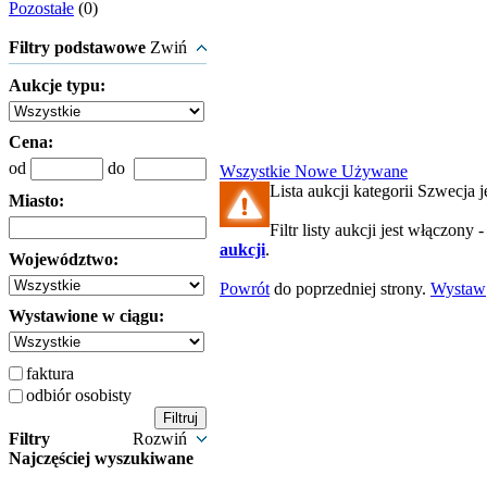
Pozostałe
(0)
Filtry podstawowe
Zwiń
Aukcje typu:
Cena:
od
do
Wszystkie
Nowe
Używane
Lista aukcji kategorii Szwecja j
Miasto:
Filtr listy aukcji jest włączony 
aukcji
.
Województwo:
Powrót
do poprzedniej strony.
Wystaw
Wystawione w ciągu:
faktura
odbiór osobisty
Filtry
Rozwiń
Najczęściej wyszukiwane