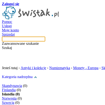
Zaloguj się
Pomoc
Usługi
Moje konto
Sprzedaj
Zaawansowane szukanie
Szukaj
szukaj w tej kategori
Jesteś tutaj ›
Antyki i kolekcje
›
Numizmatyka
›
Monety - Europa
›
S
Kategoria nadrzędna
Skandynawia
(0)
Finlandia
(0)
Islandia (0)
Norwegia
(0)
Szwecja
(0)