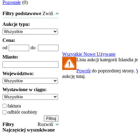
Pozostałe
(0)
Filtry podstawowe
Zwiń
Aukcje typu:
Cena:
od
do
Wszystkie
Nowe
Używane
Miasto:
Lista aukcji kategorii Islandia je
Powrót
do poprzedniej strony.
Województwo:
aukcję tutaj.
Wystawione w ciągu:
faktura
odbiór osobisty
Filtry
Rozwiń
Najczęściej wyszukiwane