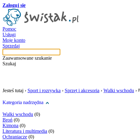
Zaloguj się
Pomoc
Usługi
Moje konto
Sprzedaj
Zaawansowane szukanie
Szukaj
szukaj w tej kategori
Jesteś tutaj ›
Sport i rozrywka
›
Sprzęt i akcesoria
›
Walki wschodu
›
P
Kategoria nadrzędna
Walki wschodu
(0)
Broń
(0)
Kimona
(0)
Literatura i multimedia
(0)
Ochraniacze
(0)