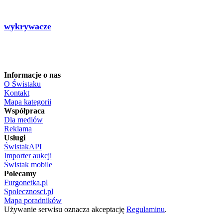
wykrywacze
Informacje o nas
O Świstaku
Kontakt
Mapa kategorii
Współpraca
Dla mediów
Reklama
Usługi
ŚwistakAPI
Importer aukcji
Świstak mobile
Polecamy
Furgonetka.pl
Spolecznosci.pl
Mapa poradników
Używanie serwisu oznacza akceptację
Regulaminu
.