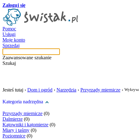
Zaloguj się
Pomoc
Usługi
Moje konto
Sprzedaj
Zaawansowane szukanie
Szukaj
szukaj w tej kategori
Jesteś tutaj ›
Dom i ogród
›
Narzędzia
›
Przyrządy miernicze
›
Wykryw
Kategoria nadrzędna
Przyrządy miernicze
(0)
Dalmierze
(0)
Kątowniki i kątomierze
(0)
Miary i taśmy
(0)
Poziomnice
(0)