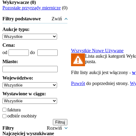
Wykrywacze (0)
Pozostałe przyrządy miernicze
(0)
Filtry podstawowe
Zwiń
Aukcje typu:
Cena:
Wszystkie
Nowe
Używane
od
do
Lista aukcji kategorii Wyk
Miasto:
pusta.
Filtr listy aukcji jest włączony -
wy
Województwo:
Powrót
do poprzedniej strony.
Wy
Wystawione w ciągu:
faktura
odbiór osobisty
Filtry
Rozwiń
Najczęściej wyszukiwane