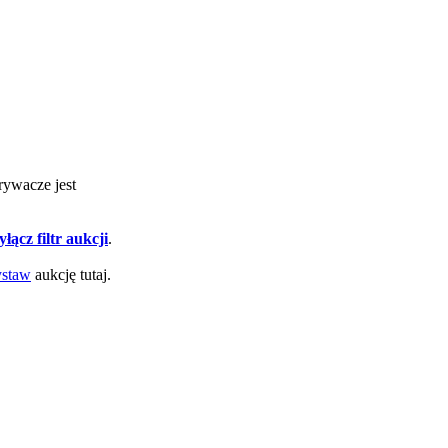
rywacze jest
łącz filtr aukcji
.
staw
aukcję tutaj.