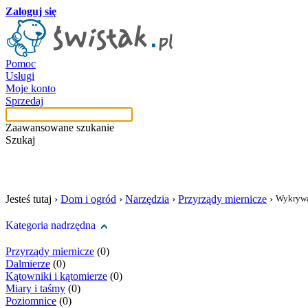
Zaloguj się
Pomoc
Usługi
Moje konto
Sprzedaj
Zaawansowane szukanie
Szukaj
szukaj w tej kategori
Jesteś tutaj ›
Dom i ogród
›
Narzędzia
›
Przyrządy miernicze
›
Wykryw
Kategoria nadrzędna
Przyrządy miernicze
(0)
Dalmierze
(0)
Kątowniki i kątomierze
(0)
Miary i taśmy
(0)
Poziomnice
(0)