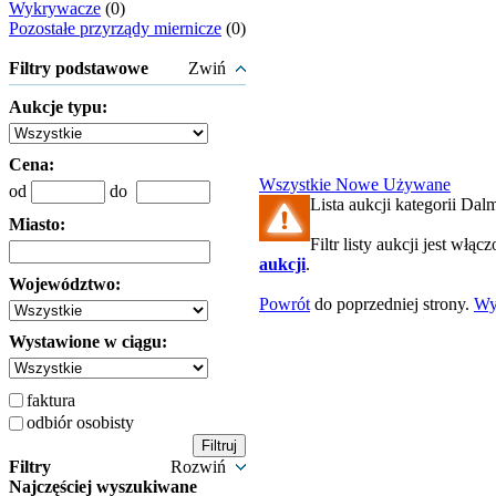
Wykrywacze
(0)
Pozostałe przyrządy miernicze
(0)
Filtry podstawowe
Zwiń
Aukcje typu:
Cena:
Wszystkie
Nowe
Używane
od
do
Lista aukcji kategorii Dalm
Miasto:
Filtr listy aukcji jest włąc
aukcji
.
Województwo:
Powrót
do poprzedniej strony.
Wy
Wystawione w ciągu:
faktura
odbiór osobisty
Filtry
Rozwiń
Najczęściej wyszukiwane