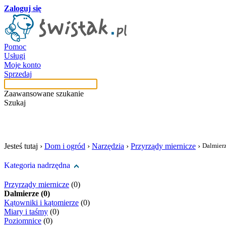
Zaloguj się
Pomoc
Usługi
Moje konto
Sprzedaj
Zaawansowane szukanie
Szukaj
szukaj w tej kategori
Jesteś tutaj ›
Dom i ogród
›
Narzędzia
›
Przyrządy miernicze
›
Dalmier
Kategoria nadrzędna
Przyrządy miernicze
(0)
Dalmierze (0)
Kątowniki i kątomierze
(0)
Miary i taśmy
(0)
Poziomnice
(0)