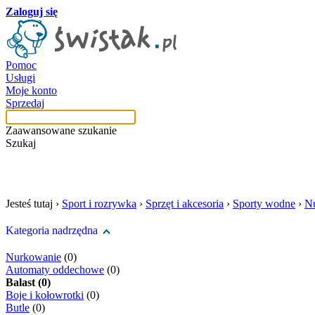
Zaloguj się
Pomoc
Usługi
Moje konto
Sprzedaj
Zaawansowane szukanie
Szukaj
szukaj w tej kategori
Jesteś tutaj ›
Sport i rozrywka
›
Sprzęt i akcesoria
›
Sporty wodne
›
N
Kategoria nadrzędna
Nurkowanie
(0)
Automaty oddechowe
(0)
Balast (0)
Boje i kołowrotki
(0)
Butle
(0)