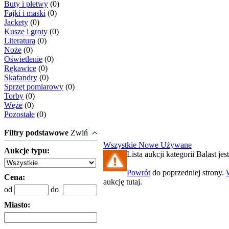
Buty i płetwy
(0)
Fajki i maski
(0)
Jackety
(0)
Kusze i groty
(0)
Literatura
(0)
Noże
(0)
Oświetlenie
(0)
Rękawice
(0)
Skafandry
(0)
Sprzęt pomiarowy
(0)
Torby
(0)
Węże
(0)
Pozostałe
(0)
Filtry podstawowe
Zwiń
Wszystkie
Nowe
Używane
Aukcje typu:
Lista aukcji kategorii Balast jest
Powrót
do poprzedniej strony.
Cena:
aukcję tutaj.
od
do
Miasto: