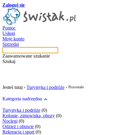
Zaloguj się
Pomoc
Usługi
Moje konto
Sprzedaj
Zaawansowane szukanie
Szukaj
szukaj w tej kategori
Jesteś tutaj ›
Turystyka i podróże
›
Pozostałe
Kategoria nadrzędna
Turystyka i podróże
(0)
Kolonie, zimowiska, obozy
(0)
Noclegi
(0)
Odzież i obuwie
(0)
Rekreacja i sport
(0)