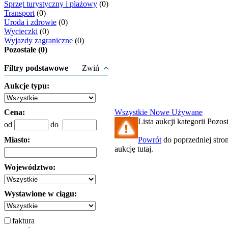
Sprzęt turystyczny i plażowy
(0)
Transport
(0)
Uroda i zdrowie
(0)
Wycieczki
(0)
Wyjazdy zagraniczne
(0)
Pozostałe (0)
Filtry podstawowe
Zwiń
Aukcje typu:
Cena:
Wszystkie
Nowe
Używane
Lista aukcji kategorii Pozost
od
do
Miasto:
Powrót
do poprzedniej stro
aukcję tutaj.
Województwo:
Wystawione w ciągu:
faktura