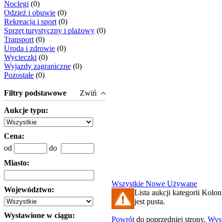
Noclegi
(0)
Odzież i obuwie
(0)
Rekreacja i sport
(0)
Sprzęt turystyczny i plażowy
(0)
Transport
(0)
Uroda i zdrowie
(0)
Wycieczki
(0)
Wyjazdy zagraniczne
(0)
Pozostałe
(0)
Filtry podstawowe
Zwiń
Aukcje typu:
Cena:
od
do
Miasto:
Wszystkie
Nowe
Używane
Województwo:
Lista aukcji kategorii Kolo
jest pusta.
Wystawione w ciągu:
Powrót
do poprzedniej strony.
Wys