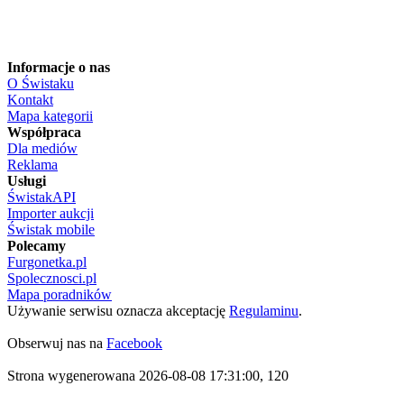
Informacje o nas
O Świstaku
Kontakt
Mapa kategorii
Współpraca
Dla mediów
Reklama
Usługi
ŚwistakAPI
Importer aukcji
Świstak mobile
Polecamy
Furgonetka.pl
Spolecznosci.pl
Mapa poradników
Używanie serwisu oznacza akceptację
Regulaminu
.
Obserwuj nas na
Facebook
Strona wygenerowana 2026-08-08 17:31:00, 120