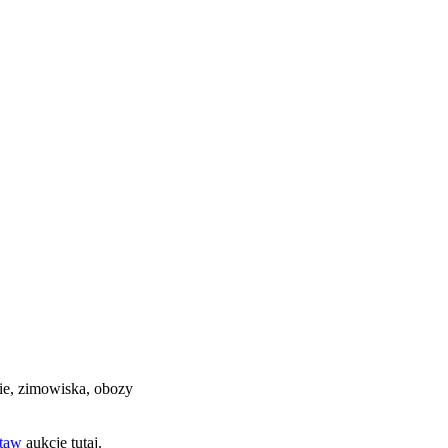
nie, zimowiska, obozy
taw
aukcję tutaj.