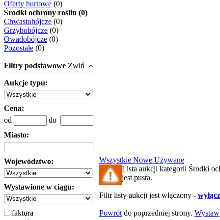
Oferty hurtowe
(0)
Środki ochrony roślin (0)
Chwastobójcze
(0)
Grzybobójcze
(0)
Owadobójcze
(0)
Pozostałe
(0)
Filtry podstawowe
Zwiń
Aukcje typu:
Cena:
od
do
Miasto:
Wszystkie
Nowe
Używane
Województwo:
Lista aukcji kategorii Środki oc
jest pusta.
Wystawione w ciągu:
Filtr listy aukcji jest włączony -
wyłącz 
faktura
Powrót
do poprzedniej strony.
Wystaw