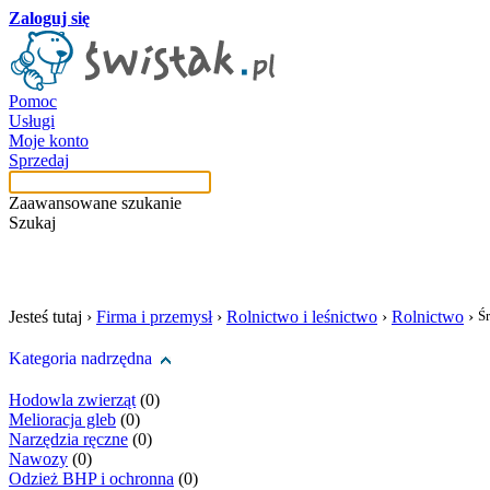
Zaloguj się
Pomoc
Usługi
Moje konto
Sprzedaj
Zaawansowane szukanie
Szukaj
szukaj w tej kategori
Jesteś tutaj ›
Firma i przemysł
›
Rolnictwo i leśnictwo
›
Rolnictwo
›
Ś
Kategoria nadrzędna
Hodowla zwierząt
(0)
Melioracja gleb
(0)
Narzędzia ręczne
(0)
Nawozy
(0)
Odzież BHP i ochronna
(0)