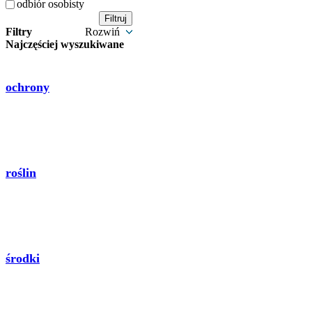
odbiór osobisty
Filtry
Rozwiń
Najczęściej wyszukiwane
ochrony
roślin
środki