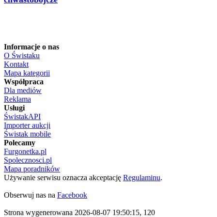
Informacje o nas
O Świstaku
Kontakt
Mapa kategorii
Współpraca
Dla mediów
Reklama
Usługi
ŚwistakAPI
Importer aukcji
Świstak mobile
Polecamy
Furgonetka.pl
Spolecznosci.pl
Mapa poradników
Używanie serwisu oznacza akceptację
Regulaminu
.
Obserwuj nas na
Facebook
Strona wygenerowana 2026-08-07 19:50:15, 120