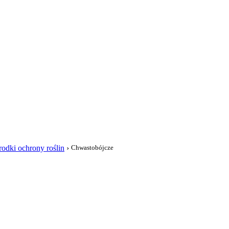
i
rodki ochrony roślin
›
Chwastobójcze