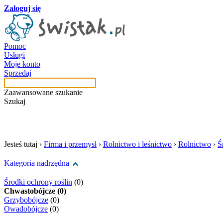
Zaloguj się
Pomoc
Usługi
Moje konto
Sprzedaj
Zaawansowane szukanie
Szukaj
szukaj w tej kategori
Jesteś tutaj ›
Firma i przemysł
›
Rolnictwo i leśnictwo
›
Rolnictwo
›
Ś
Kategoria nadrzędna
Środki ochrony roślin
(0)
Chwastobójcze (0)
Grzybobójcze
(0)
Owadobójcze
(0)