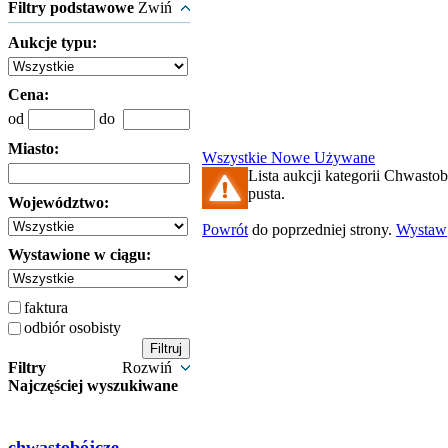
Filtry podstawowe
Zwiń
Aukcje typu:
Cena:
od
do
Miasto:
Wszystkie
Nowe
Używane
Lista aukcji kategorii Chwastob
pusta.
Województwo:
Powrót
do poprzedniej strony.
Wystaw
Wystawione w ciągu:
faktura
odbiór osobisty
Filtry
Rozwiń
Najczęściej wyszukiwane
chwastobójcze