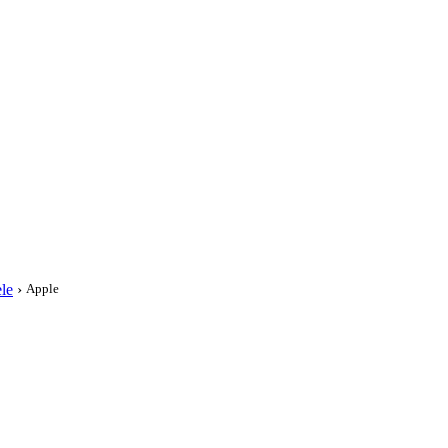
i
le
›
Apple