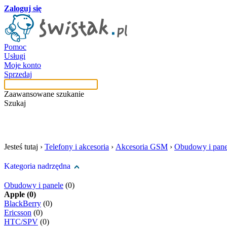
Zaloguj się
Pomoc
Usługi
Moje konto
Sprzedaj
Zaawansowane szukanie
Szukaj
szukaj w tej kategori
Jesteś tutaj ›
Telefony i akcesoria
›
Akcesoria GSM
›
Obudowy i pane
Kategoria nadrzędna
Obudowy i panele
(0)
Apple (0)
BlackBerry
(0)
Ericsson
(0)
HTC/SPV
(0)