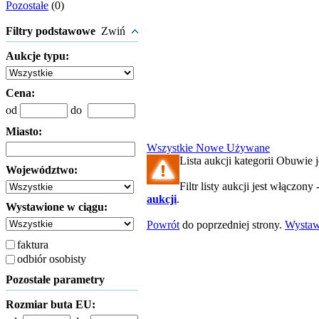
Pozostałe
(0)
Filtry podstawowe
Zwiń
Aukcje typu:
Cena:
od
do
Miasto:
Wszystkie
Nowe
Używane
Lista aukcji kategorii Obuwie j
Województwo:
Filtr listy aukcji jest włączony 
aukcji
.
Wystawione w ciągu:
Powrót
do poprzedniej strony.
Wysta
faktura
odbiór osobisty
Pozostałe parametry
Rozmiar buta EU: