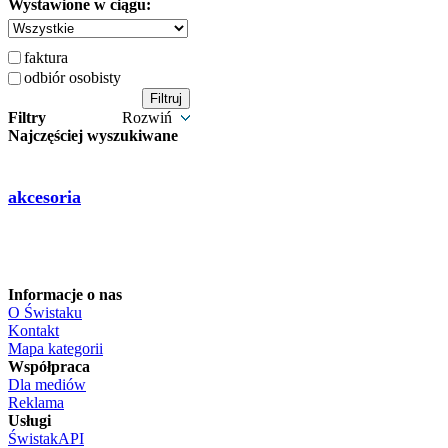
Wystawione w ciągu:
faktura
odbiór osobisty
Filtry
Rozwiń
Najczęściej wyszukiwane
akcesoria
Informacje o nas
O Świstaku
Kontakt
Mapa kategorii
Współpraca
Dla mediów
Reklama
Usługi
ŚwistakAPI