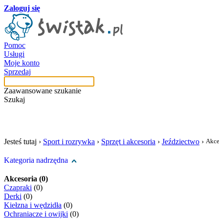
Zaloguj się
Pomoc
Usługi
Moje konto
Sprzedaj
Zaawansowane szukanie
Szukaj
szukaj w tej kategori
Jesteś tutaj ›
Sport i rozrywka
›
Sprzęt i akcesoria
›
Jeździectwo
›
Akce
Kategoria nadrzędna
Akcesoria (0)
Czapraki
(0)
Derki
(0)
Kiełzna i wędzidła
(0)
Ochraniacze i owijki
(0)