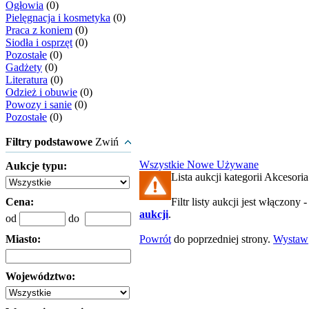
Ogłowia
(0)
Pielęgnacja i kosmetyka
(0)
Praca z koniem
(0)
Siodła i osprzęt
(0)
Pozostałe
(0)
Gadżety
(0)
Literatura
(0)
Odzież i obuwie
(0)
Powozy i sanie
(0)
Pozostałe
(0)
Filtry podstawowe
Zwiń
Wszystkie
Nowe
Używane
Aukcje typu:
Lista aukcji kategorii Akcesoria 
Cena:
Filtr listy aukcji jest włączony 
aukcji
.
od
do
Miasto:
Powrót
do poprzedniej strony.
Wystaw
Województwo: