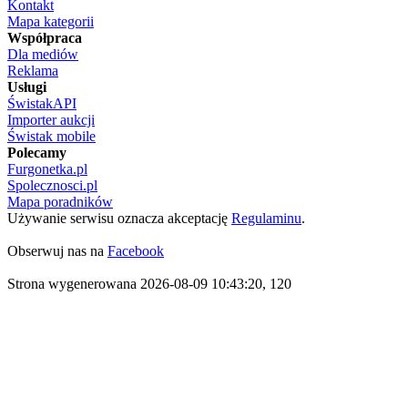
Kontakt
Mapa kategorii
Współpraca
Dla mediów
Reklama
Usługi
ŚwistakAPI
Importer aukcji
Świstak mobile
Polecamy
Furgonetka.pl
Spolecznosci.pl
Mapa poradników
Używanie serwisu oznacza akceptację
Regulaminu
.
Obserwuj nas na
Facebook
Strona wygenerowana 2026-08-09 10:43:20, 120