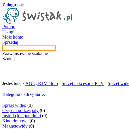
Zaloguj się
Pomoc
Usługi
Moje konto
Sprzedaj
Zaawansowane szukanie
Szukaj
szukaj w tej kategori
Jesteś tutaj ›
AGD, RTV i foto
›
Sprzęt i akcesoria RTV
›
Sprzęt wid
Kategoria nadrzędna
Sprzęt wideo
(0)
Części i podzespoły
(0)
Instrukcje i poradniki
(0)
Kino domowe
(0)
Magnetowidy
(0)