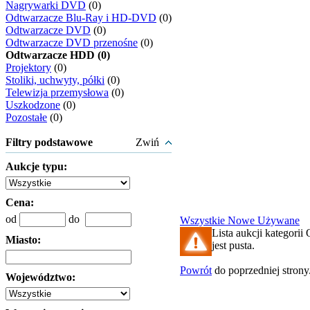
Nagrywarki DVD
(0)
Odtwarzacze Blu-Ray i HD-DVD
(0)
Odtwarzacze DVD
(0)
Odtwarzacze DVD przenośne
(0)
Odtwarzacze HDD (0)
Projektory
(0)
Stoliki, uchwyty, półki
(0)
Telewizja przemysłowa
(0)
Uszkodzone
(0)
Pozostałe
(0)
Filtry podstawowe
Zwiń
Aukcje typu:
Cena:
od
do
Wszystkie
Nowe
Używane
Lista aukcji kategor
Miasto:
jest pusta.
Powrót
do poprzedniej strony
Województwo: