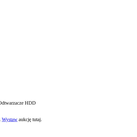
ii Odtwarzacze HDD
.
Wystaw
aukcję tutaj.