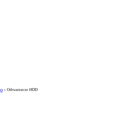
i
eo
›
Odtwarzacze HDD