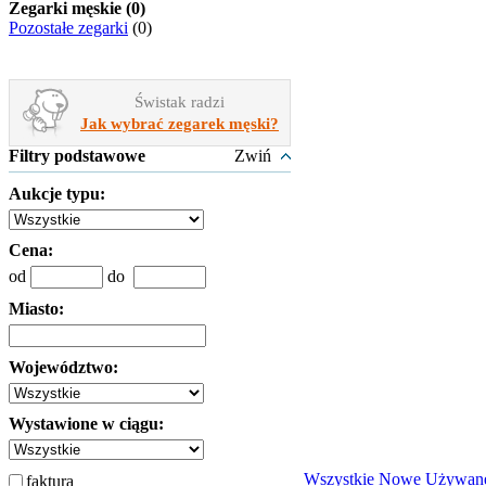
Zegarki męskie (0)
Pozostałe zegarki
(0)
Świstak radzi
Jak wybrać zegarek męski?
Filtry podstawowe
Zwiń
Aukcje typu:
Cena:
od
do
Miasto:
Województwo:
Wystawione w ciągu:
Wszystkie
Nowe
Używan
faktura