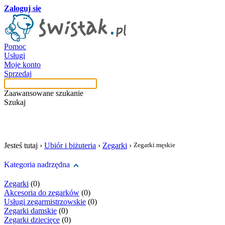
Zaloguj się
Pomoc
Usługi
Moje konto
Sprzedaj
Zaawansowane szukanie
Szukaj
szukaj w tej kategori
Jesteś tutaj ›
Ubiór i biżuteria
›
Zegarki
›
Zegarki męskie
Kategoria nadrzędna
Zegarki
(0)
Akcesoria do zegarków
(0)
Usługi zegarmistrzowskie
(0)
Zegarki damskie
(0)
Zegarki dziecięce
(0)