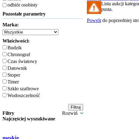
Lista aukcji katego
odbiór osobisty
pusta.
Pozostałe parametry
Powrót
do poprzedniej str
Marka:
Właściwości:
Budzik
Chronograf
Czas światowy
Datownik
Stoper
Timer
Szkło szafirowe
Wodoszczelność
Filtry
Rozwiń
Najczęściej wyszukiwane
męskie