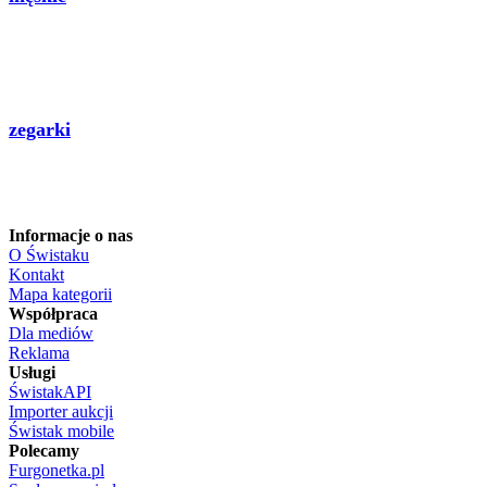
zegarki
Informacje o nas
O Świstaku
Kontakt
Mapa kategorii
Współpraca
Dla mediów
Reklama
Usługi
ŚwistakAPI
Importer aukcji
Świstak mobile
Polecamy
Furgonetka.pl