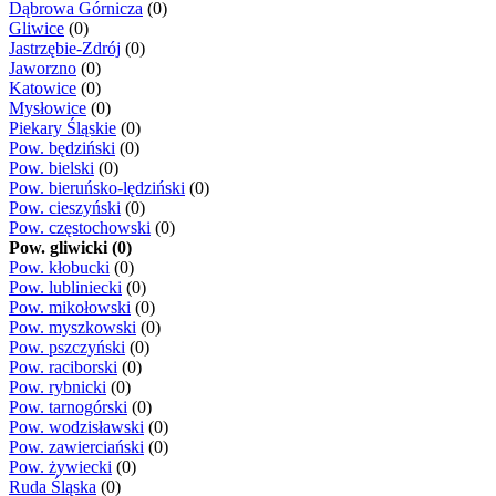
Dąbrowa Górnicza
(0)
Gliwice
(0)
Jastrzębie-Zdrój
(0)
Jaworzno
(0)
Katowice
(0)
Mysłowice
(0)
Piekary Śląskie
(0)
Pow. będziński
(0)
Pow. bielski
(0)
Pow. bieruńsko-lędziński
(0)
Pow. cieszyński
(0)
Pow. częstochowski
(0)
Pow. gliwicki (0)
Pow. kłobucki
(0)
Pow. lubliniecki
(0)
Pow. mikołowski
(0)
Pow. myszkowski
(0)
Pow. pszczyński
(0)
Pow. raciborski
(0)
Pow. rybnicki
(0)
Pow. tarnogórski
(0)
Pow. wodzisławski
(0)
Pow. zawierciański
(0)
Pow. żywiecki
(0)
Ruda Śląska
(0)