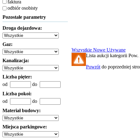
faktura
odbiór osobisty
Pozostałe parametry
Droga dojazdowa:
Gaz:
Wszystkie
Nowe
Używane
Lista aukcji kategorii Pow. 
Kanalizacja:
Powrót
do poprzedniej str
Liczba pięter:
od
do
Liczba pokoi:
od
do
Materiał budowy:
Miejsca parkingowe: