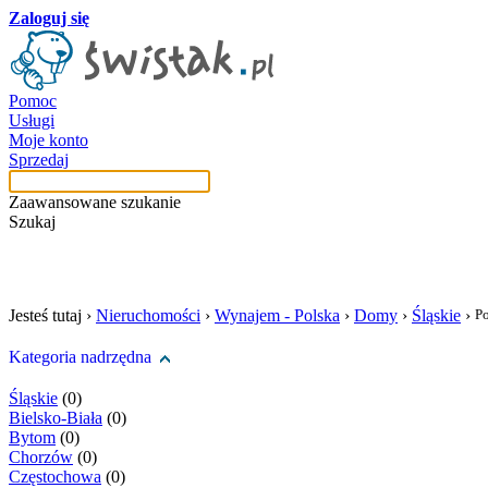
Zaloguj się
Pomoc
Usługi
Moje konto
Sprzedaj
Zaawansowane szukanie
Szukaj
szukaj w tej kategori
Jesteś tutaj ›
Nieruchomości
›
Wynajem - Polska
›
Domy
›
Śląskie
›
Po
Kategoria nadrzędna
Śląskie
(0)
Bielsko-Biała
(0)
Bytom
(0)
Chorzów
(0)
Częstochowa
(0)