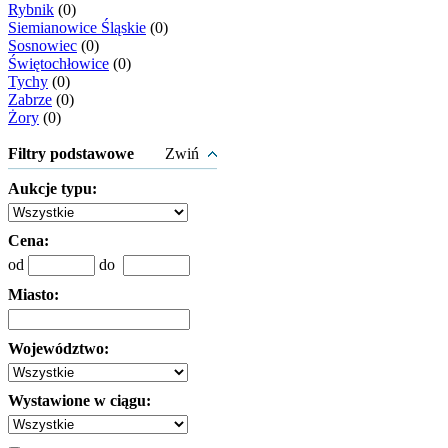
Rybnik
(0)
Siemianowice Śląskie
(0)
Sosnowiec
(0)
Świętochłowice
(0)
Tychy
(0)
Zabrze
(0)
Żory
(0)
Filtry podstawowe
Zwiń
Aukcje typu:
Cena:
od
do
Miasto:
Województwo:
Wystawione w ciągu: