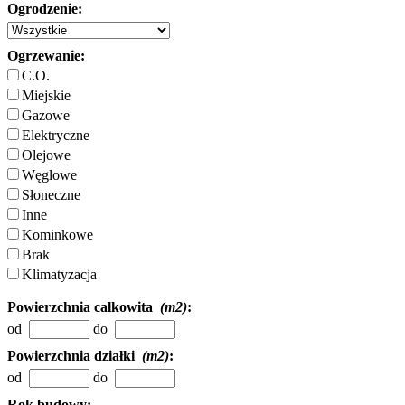
Ogrodzenie:
Ogrzewanie:
C.O.
Miejskie
Gazowe
Elektryczne
Olejowe
Węglowe
Słoneczne
Inne
Kominkowe
Brak
Klimatyzacja
Powierzchnia całkowita
(m2)
:
od
do
Powierzchnia działki
(m2)
:
od
do
Rok budowy: