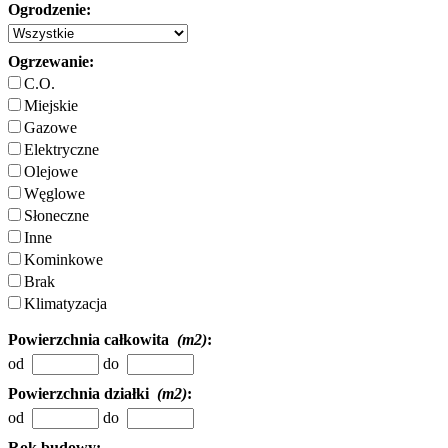
Ogrodzenie:
Ogrzewanie:
C.O.
Miejskie
Gazowe
Elektryczne
Olejowe
Węglowe
Słoneczne
Inne
Kominkowe
Brak
Klimatyzacja
Powierzchnia całkowita
(m2)
:
od
do
Powierzchnia działki
(m2)
:
od
do
Rok budowy: