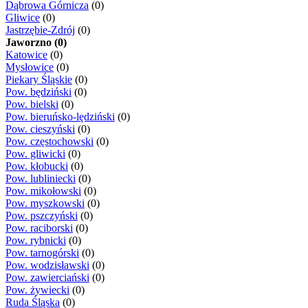
Dąbrowa Górnicza
(0)
Gliwice
(0)
Jastrzębie-Zdrój
(0)
Jaworzno (0)
Katowice
(0)
Mysłowice
(0)
Piekary Śląskie
(0)
Pow. będziński
(0)
Pow. bielski
(0)
Pow. bieruńsko-lędziński
(0)
Pow. cieszyński
(0)
Pow. częstochowski
(0)
Pow. gliwicki
(0)
Pow. kłobucki
(0)
Pow. lubliniecki
(0)
Pow. mikołowski
(0)
Pow. myszkowski
(0)
Pow. pszczyński
(0)
Pow. raciborski
(0)
Pow. rybnicki
(0)
Pow. tarnogórski
(0)
Pow. wodzisławski
(0)
Pow. zawierciański
(0)
Pow. żywiecki
(0)
Ruda Śląska
(0)