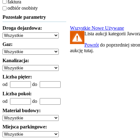
faktura
odbiór osobisty
Pozostałe parametry
Droga dojazdowa:
Wszystkie
Nowe
Używane
Lista aukcji kategorii Jaworz
Gaz:
Powrót
do poprzedniej stro
aukcję tutaj.
Kanalizacja:
Liczba pięter:
od
do
Liczba pokoi:
od
do
Materiał budowy:
Miejsca parkingowe: