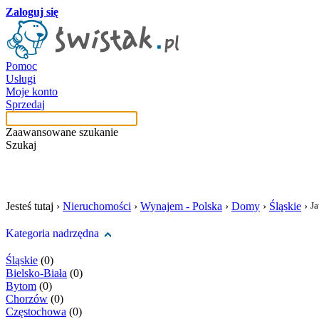
Zaloguj się
Pomoc
Usługi
Moje konto
Sprzedaj
Zaawansowane szukanie
Szukaj
szukaj w tej kategori
Jesteś tutaj ›
Nieruchomości
›
Wynajem - Polska
›
Domy
›
Śląskie
›
J
Kategoria nadrzędna
Śląskie
(0)
Bielsko-Biała
(0)
Bytom
(0)
Chorzów
(0)
Częstochowa
(0)