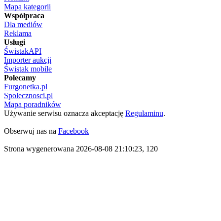
Mapa kategorii
Współpraca
Dla mediów
Reklama
Usługi
ŚwistakAPI
Importer aukcji
Świstak mobile
Polecamy
Furgonetka.pl
Spolecznosci.pl
Mapa poradników
Używanie serwisu oznacza akceptację
Regulaminu
.
Obserwuj nas na
Facebook
Strona wygenerowana 2026-08-08 21:10:23, 120