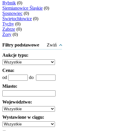
Rybnik
(0)
Siemianowice Śląskie
(0)
Sosnowiec
(0)
Świętochłowice
(0)
Tychy
(0)
Zabrze
(0)
Żory
(0)
Filtry podstawowe
Zwiń
Aukcje typu:
Cena:
od
do
Miasto:
Województwo:
Wystawione w ciągu: