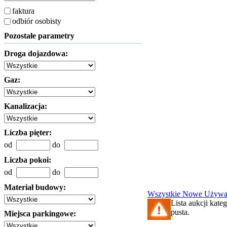
faktura
odbiór osobisty
Pozostałe parametry
Droga dojazdowa:
Gaz:
Kanalizacja:
Liczba pięter:
od
do
Liczba pokoi:
od
do
Materiał budowy:
Wszystkie
Nowe
Używa
Lista aukcji kate
pusta.
Miejsca parkingowe: