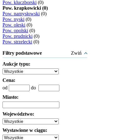
Pow. kluczborski
(0)
Pow. krapkowicki (0)
Pow. namysłowski
(0)
Pow. nyski
(0)
Pow. oleski
(0)
Pow. opolski
(0)
Pow. prudnicki
(0)
Pow. strzelecki
(0)
Filtry podstawowe
Zwiń
Aukcje typu:
Cena:
od
do
Miasto:
Województwo:
Wystawione w ciągu: