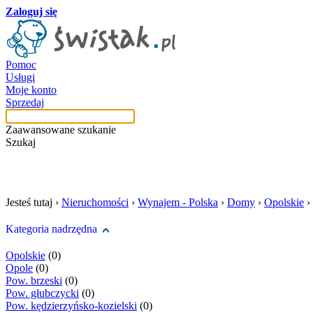
Zaloguj się
Pomoc
Usługi
Moje konto
Sprzedaj
Zaawansowane szukanie
Szukaj
szukaj w tej kategori
Jesteś tutaj ›
Nieruchomości
›
Wynajem - Polska
›
Domy
›
Opolskie
›
Kategoria nadrzędna
Opolskie
(0)
Opole
(0)
Pow. brzeski
(0)
Pow. głubczycki
(0)
Pow. kędzierzyńsko-kozielski
(0)