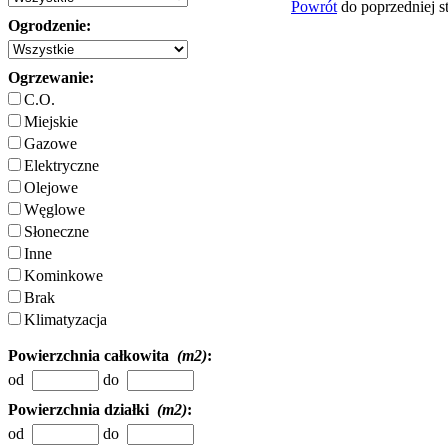
Powrót
do poprzedniej s
Ogrodzenie:
Ogrzewanie:
C.O.
Miejskie
Gazowe
Elektryczne
Olejowe
Węglowe
Słoneczne
Inne
Kominkowe
Brak
Klimatyzacja
Powierzchnia całkowita
(m2)
:
od
do
Powierzchnia działki
(m2)
:
od
do