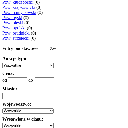
Pow. kluczborski
(0)
Pow. krapkowicki
(0)
Pow. namysłowski
(0)
Pow. nyski
(0)
Pow. oleski
(0)
Pow. opolski
(0)
Pow. prudnicki
(0)
Pow. strzelecki
(0)
Filtry podstawowe
Zwiń
Aukcje typu:
Cena:
od
do
Miasto:
Województwo:
Wystawione w ciągu: