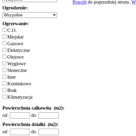
Powrót
do poprzedniej strony.
W
Ogrodzenie:
Ogrzewanie:
C.O.
Miejskie
Gazowe
Elektryczne
Olejowe
Węglowe
Słoneczne
Inne
Kominkowe
Brak
Klimatyzacja
Powierzchnia całkowita
(m2)
:
od
do
Powierzchnia działki
(m2)
:
od
do