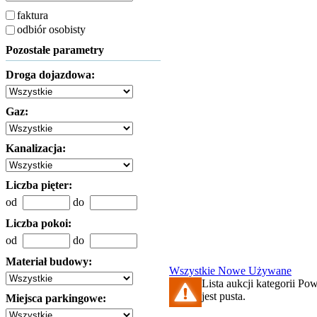
faktura
odbiór osobisty
Pozostałe parametry
Droga dojazdowa:
Gaz:
Kanalizacja:
Liczba pięter:
od
do
Liczba pokoi:
od
do
Materiał budowy:
Wszystkie
Nowe
Używane
Lista aukcji kategorii Po
jest pusta.
Miejsca parkingowe: