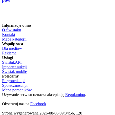
pow
Informacje o nas
O Świstaku
Kontakt
Mapa kategorii
Współpraca
Dla mediów
Reklama
Usługi
ŚwistakAPI
Importer aukcji
Świstak mobile
Polecamy
Furgonetka.pl
Spolecznosci.pl
Mapa poradników
Używanie serwisu oznacza akceptację
Regulaminu
.
Obserwuj nas na
Facebook
Strona wygenerowana 2026-08-06 09:34:56, 120