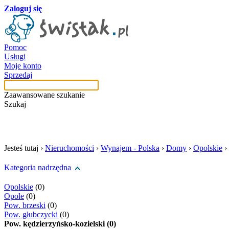
Zaloguj się
Pomoc
Usługi
Moje konto
Sprzedaj
Zaawansowane szukanie
Szukaj
szukaj w tej kategori
Jesteś tutaj ›
Nieruchomości
›
Wynajem - Polska
›
Domy
›
Opolskie
›
Kategoria nadrzędna
Opolskie
(0)
Opole
(0)
Pow. brzeski
(0)
Pow. głubczycki
(0)
Pow. kędzierzyńsko-kozielski (0)