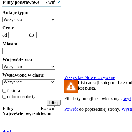
Filtry podstawowe
Zwiń
Aukcje typu:
Cena:
od
do
Miasto:
Województwo:
Wystawione w ciągu:
Wszystkie
Nowe
Używane
Lista aukcji kategorii Usz
jest pusta.
faktura
odbiór osobisty
Filtr listy aukcji jest włączony -
wyłą
Filtry
Rozwiń
Powrót
do poprzedniej strony.
Wyst
Najczęściej wyszukiwane
dvd