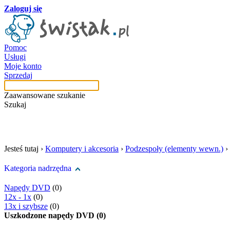
Zaloguj się
Pomoc
Usługi
Moje konto
Sprzedaj
Zaawansowane szukanie
Szukaj
szukaj w tej kategori
Jesteś tutaj ›
Komputery i akcesoria
›
Podzespoły (elementy wewn.)
›
Kategoria nadrzędna
Napędy DVD
(0)
12x - 1x
(0)
13x i szybsze
(0)
Uszkodzone napędy DVD (0)