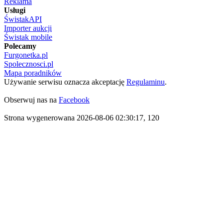
Reklama
Usługi
ŚwistakAPI
Importer aukcji
Świstak mobile
Polecamy
Furgonetka.pl
Spolecznosci.pl
Mapa poradników
Używanie serwisu oznacza akceptację
Regulaminu
.
Obserwuj nas na
Facebook
Strona wygenerowana 2026-08-06 02:30:17, 120