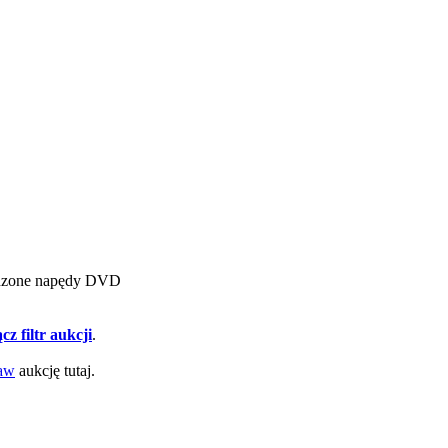
kodzone napędy DVD
cz filtr aukcji
.
aw
aukcję tutaj.