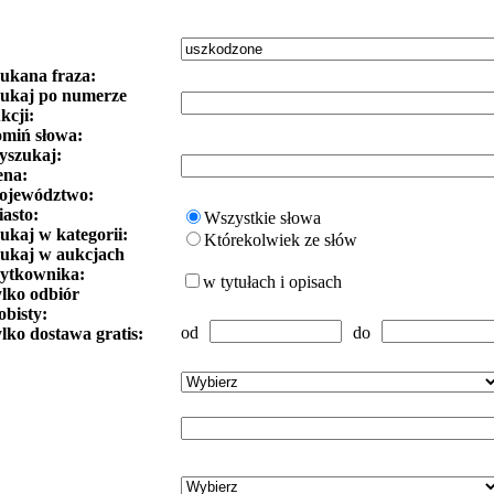
ukana fraza:
ukaj po numerze
kcji:
miń słowa:
szukaj:
ena:
ojewództwo:
asto:
Wszystkie słowa
ukaj w kategorii:
Którekolwiek ze słów
ukaj w aukcjach
ytkownika:
w tytułach i opisach
lko odbiór
obisty:
od
do
lko dostawa gratis: