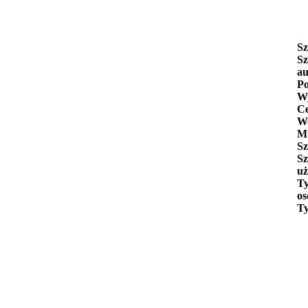
Sz
Sz
au
Po
Wy
C
W
Mi
Sz
Sz
uż
Ty
os
Ty