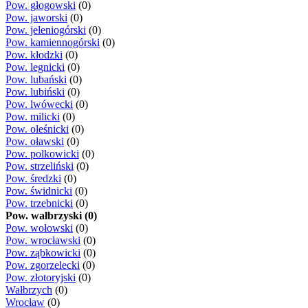
Pow. głogowski
(0)
Pow. jaworski
(0)
Pow. jeleniogórski
(0)
Pow. kamiennogórski
(0)
Pow. kłodzki
(0)
Pow. legnicki
(0)
Pow. lubański
(0)
Pow. lubiński
(0)
Pow. lwówecki
(0)
Pow. milicki
(0)
Pow. oleśnicki
(0)
Pow. oławski
(0)
Pow. polkowicki
(0)
Pow. strzeliński
(0)
Pow. średzki
(0)
Pow. świdnicki
(0)
Pow. trzebnicki
(0)
Pow. wałbrzyski (0)
Pow. wołowski
(0)
Pow. wrocławski
(0)
Pow. ząbkowicki
(0)
Pow. zgorzelecki
(0)
Pow. złotoryjski
(0)
Wałbrzych
(0)
Wrocław
(0)