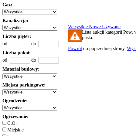
Gaz:
Kanalizacja:
Wszystkie
Nowe
Używane
Lista aukcji kategorii Pow. 
Liczba pięter:
pusta.
od
do
Powrót
do poprzedniej strony.
Wys
Liczba pokoi:
od
do
Materiał budowy:
Miejsca parkingowe:
Ogrodzenie:
Ogrzewanie:
C.O.
Miejskie