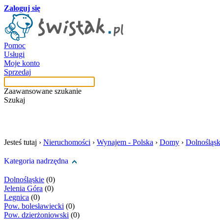
Zaloguj się
Pomoc
Usługi
Moje konto
Sprzedaj
Zaawansowane szukanie
Szukaj
szukaj w tej kategori
Jesteś tutaj ›
Nieruchomości
›
Wynajem - Polska
›
Domy
›
Dolnośląsk
Kategoria nadrzędna
Dolnośląskie
(0)
Jelenia Góra
(0)
Legnica
(0)
Pow. bolesławiecki
(0)
Pow. dzierżoniowski
(0)