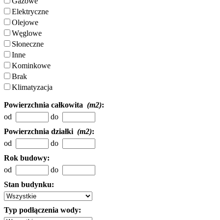
Gazowe
Elektryczne
Olejowe
Węglowe
Słoneczne
Inne
Kominkowe
Brak
Klimatyzacja
Powierzchnia całkowita
(m2)
:
od
do
Powierzchnia działki
(m2)
:
od
do
Rok budowy:
od
do
Stan budynku:
Typ podłączenia wody: