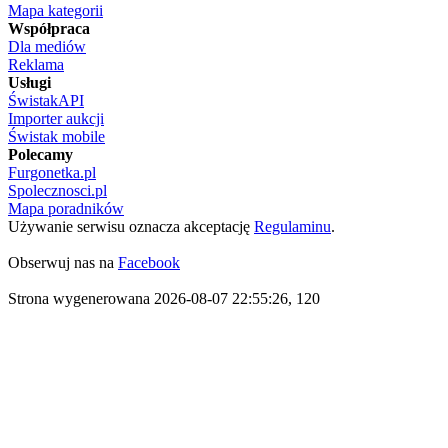
Mapa kategorii
Współpraca
Dla mediów
Reklama
Usługi
ŚwistakAPI
Importer aukcji
Świstak mobile
Polecamy
Furgonetka.pl
Spolecznosci.pl
Mapa poradników
Używanie serwisu oznacza akceptację
Regulaminu
.
Obserwuj nas na
Facebook
Strona wygenerowana 2026-08-07 22:55:26, 120