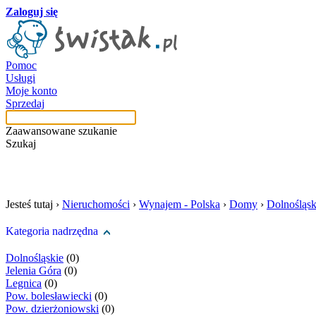
Zaloguj się
Pomoc
Usługi
Moje konto
Sprzedaj
Zaawansowane szukanie
Szukaj
szukaj w tej kategori
Jesteś tutaj ›
Nieruchomości
›
Wynajem - Polska
›
Domy
›
Dolnośląsk
Kategoria nadrzędna
Dolnośląskie
(0)
Jelenia Góra
(0)
Legnica
(0)
Pow. bolesławiecki
(0)
Pow. dzierżoniowski
(0)