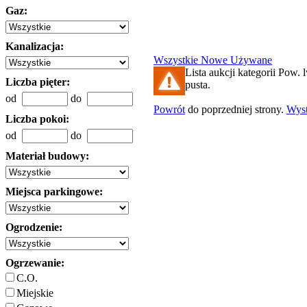
Gaz:
Kanalizacja:
Wszystkie
Nowe
Używane
Lista aukcji kategorii Pow. 
Liczba pięter:
pusta.
od
do
Powrót
do poprzedniej strony.
Wys
Liczba pokoi:
od
do
Materiał budowy:
Miejsca parkingowe:
Ogrodzenie:
Ogrzewanie:
C.O.
Miejskie