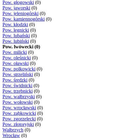
Pow. głogowski
(0)
Pow. jaworski
(0)
Pow. jeleniogórski
(0)
Pow. kamiennogórski
(0)
Pow. kłodzki
(0)
Pow. legnicki
(0)
Pow. lubański
(0)
Pow. lubiński
(0)
Pow. lwówecki (0)
Pow. milicki
(0)
Pow. oleśnicki
(0)
Pow. oławski
(0)
Pow. polkowicki
(0)
Pow. strzeliński
(0)
Pow. średzki
(0)
Pow. świdnicki
(0)
Pow. trzebnicki
(0)
Pow. wałbrzyski
(0)
Pow. wołowski
(0)
Pow. wrocławski
(0)
Pow. ząbkowicki
(0)
Pow. zgorzelecki
(0)
Pow. złotoryjski
(0)
Wałbrzych
(0)
Wrocław
(0)