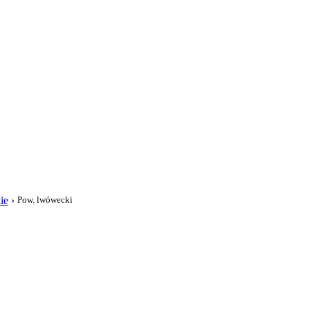
i
ie
›
Pow. lwówecki