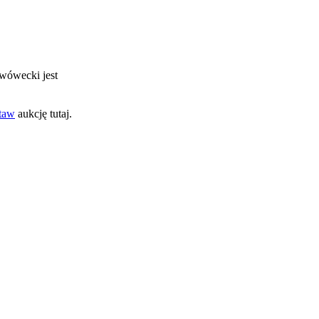
lwówecki jest
taw
aukcję tutaj.