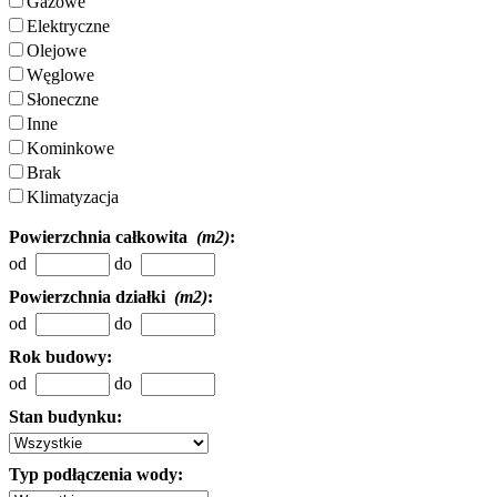
Gazowe
Elektryczne
Olejowe
Węglowe
Słoneczne
Inne
Kominkowe
Brak
Klimatyzacja
Powierzchnia całkowita
(m2)
:
od
do
Powierzchnia działki
(m2)
:
od
do
Rok budowy:
od
do
Stan budynku:
Typ podłączenia wody: