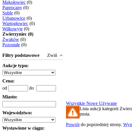
Mąkołowiec
(0)
Paprocany
(0)
Suble
(0)
Urbanowice
(0)
Wartogłowiec
(0)
Wilkowyje
(0)
Zwierzyniec (0)
Żwaków
(0)
Pozostałe
(0)
Filtry podstawowe
Zwiń
Aukcje typu:
Cena:
od
do
Miasto:
Wszystkie
Nowe
Używane
Lista aukcji kategorii Zwier
Województwo:
pusta.
Powrót
do poprzedniej strony.
Wys
Wystawione w ciągu: