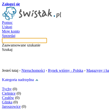
Zaloguj się
Pomoc
Usługi
Moje konto
Sprzedaj
Zaawansowane szukanie
Szukaj
szukaj w tej kategori
Jesteś tutaj ›
Nieruchomości
›
Rynek wtórny - Polska
›
Magazyny i ha
Kategoria nadrzędna
Tychy
(0)
Cielmice
(0)
Czułów
(0)
Glinka
(0)
Jaroszowice
(0)