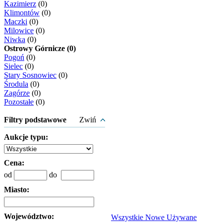
Kazimierz
(0)
Klimontów
(0)
Maczki
(0)
Milowice
(0)
Niwka
(0)
Ostrowy Górnicze (0)
Pogoń
(0)
Sielec
(0)
Stary Sosnowiec
(0)
Środula
(0)
Zagórze
(0)
Pozostałe
(0)
Filtry podstawowe
Zwiń
Aukcje typu:
Cena:
od
do
Miasto:
Województwo:
Wszystkie
Nowe
Używane