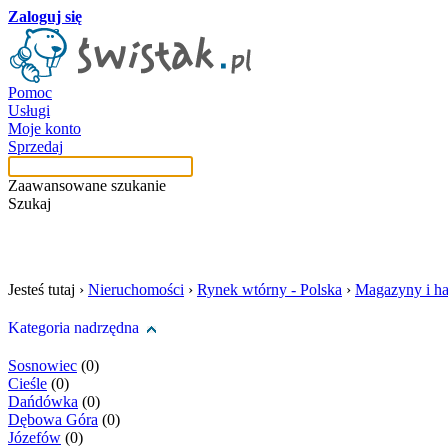
Zaloguj się
Pomoc
Usługi
Moje konto
Sprzedaj
Zaawansowane szukanie
Szukaj
szukaj w tej kategori
Jesteś tutaj ›
Nieruchomości
›
Rynek wtórny - Polska
›
Magazyny i ha
Kategoria nadrzędna
Sosnowiec
(0)
Cieśle
(0)
Dańdówka
(0)
Dębowa Góra
(0)
Józefów
(0)