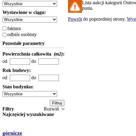
Lista aukcji kategorii Ostro
pusta.
Wystawione w ciągu:
Powrót
do poprzedniej strony.
Wys
faktura
odbiór osobisty
Pozostałe parametry
Powierzchnia całkowita
(m2)
:
od
do
Rok budowy:
od
do
Stan budynku:
Filtry
Rozwiń
Najczęściej wyszukiwane
górnicze