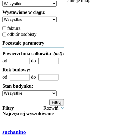
aukcję tutaj.
Wystawione w ciągu:
faktura
odbiór osobisty
Pozostałe parametry
Powierzchnia całkowita
(m2)
:
od
do
Rok budowy:
od
do
Stan budynku:
Filtry
Rozwiń
Najczęściej wyszukiwane
suchanino