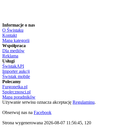
Informacje o nas
O Świstaku
Kontakt
Mapa kategorii
Współpraca
Dla mediów
Reklama
Usługi
ŚwistakAPI
Importer aukcji
Świstak mobile
Polecamy
Furgonetka.pl
Spolecznosci.pl
Mapa poradników
Używanie serwisu oznacza akceptację
Regulaminu
.
Obserwuj nas na
Facebook
Strona wygenerowana 2026-08-07 11:56:45, 120