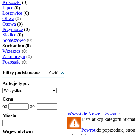
Kokoszki
(0)
Lipce
(0)
Łostowice
(0)
Oliwa
(0)
Osowa
(0)
Przymorze
(0)
Siedlce
(0)
Sobieszowo
(0)
Suchanino (0)
Wrzeszcz
(0)
Zakoniczyn
(0)
Pozostałe
(0)
Filtry podstawowe
Zwiń
Aukcje typu:
Cena:
od
do
Wszystkie
Nowe
Używane
Miasto:
Lista aukcji kategorii Suchan
Powrót
do poprzedniej stro
Województwo: