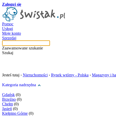
Zaloguj się
Pomoc
Usługi
Moje konto
Sprzedaj
Zaawansowane szukanie
Szukaj
szukaj w tej kategori
Jesteś tutaj ›
Nieruchomości
›
Rynek wtórny - Polska
›
Magazyny i ha
Kategoria nadrzędna
Gdańsk
(0)
Brzeźno
(0)
Chełm
(0)
Jasień
(0)
Kiełpino Górne
(0)