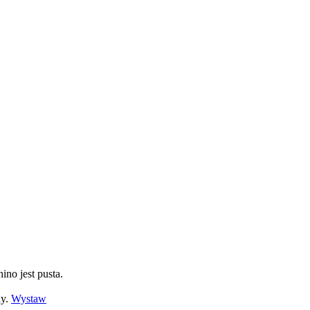
ino jest pusta.
ny.
Wystaw