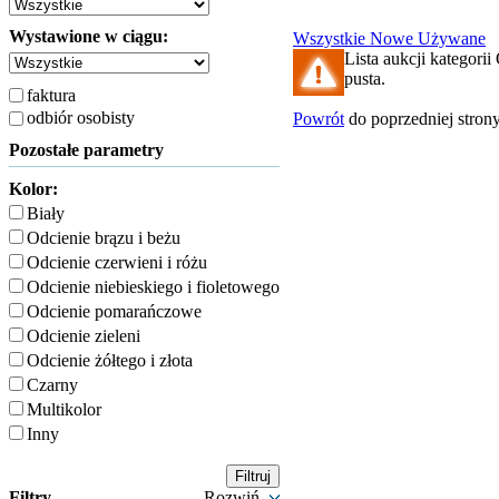
Wystawione w ciągu:
Wszystkie
Nowe
Używane
Lista aukcji kategorii
pusta.
faktura
odbiór osobisty
Powrót
do poprzedniej stron
Pozostałe parametry
Kolor:
Biały
Odcienie brązu i beżu
Odcienie czerwieni i różu
Odcienie niebieskiego i fioletowego
Odcienie pomarańczowe
Odcienie zieleni
Odcienie żółtego i złota
Czarny
Multikolor
Inny
Filtry
Rozwiń