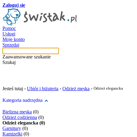
Zaloguj się
Pomoc
Usługi
Moje konto
Sprzedaj
Zaawansowane szukanie
Szukaj
szukaj w tej kategori
Jesteś tutaj ›
Ubiór i biżuteria
›
Odzież męska
›
Odzież elegancka
Kategoria nadrzędna
Bielizna męska
(0)
Odzież codzienna
(0)
Odzież elegancka (0)
Garnitury
(0)
Kamizelki
(0)