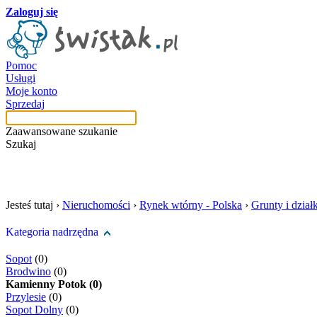
Zaloguj się
Pomoc
Usługi
Moje konto
Sprzedaj
Zaawansowane szukanie
Szukaj
szukaj w tej kategori
Jesteś tutaj ›
Nieruchomości
›
Rynek wtórny - Polska
›
Grunty i działk
Kategoria nadrzędna
Sopot
(0)
Brodwino
(0)
Kamienny Potok (0)
Przylesie
(0)
Sopot Dolny
(0)