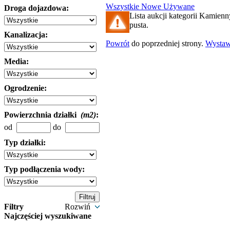
Wszystkie
Nowe
Używane
Droga dojazdowa:
Lista aukcji kategorii Kamienn
pusta.
Kanalizacja:
Powrót
do poprzedniej strony.
Wysta
Media:
Ogrodzenie:
Powierzchnia działki
(m2)
:
od
do
Typ działki:
Typ podłączenia wody:
Filtry
Rozwiń
Najczęściej wyszukiwane