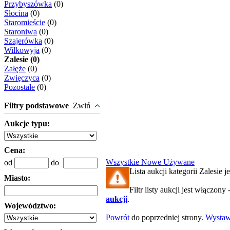
Przybyszówka
(0)
Słocina
(0)
Staromieście
(0)
Staroniwa
(0)
Szajerówka
(0)
Wilkowyja
(0)
Zalesie (0)
Załęże
(0)
Zwięczyca
(0)
Pozostałe
(0)
Filtry podstawowe
Zwiń
Aukcje typu:
Cena:
Wszystkie
Nowe
Używane
od
do
Lista aukcji kategorii Zalesie je
Miasto:
Filtr listy aukcji jest włączony 
aukcji
.
Województwo:
Powrót
do poprzedniej strony.
Wysta