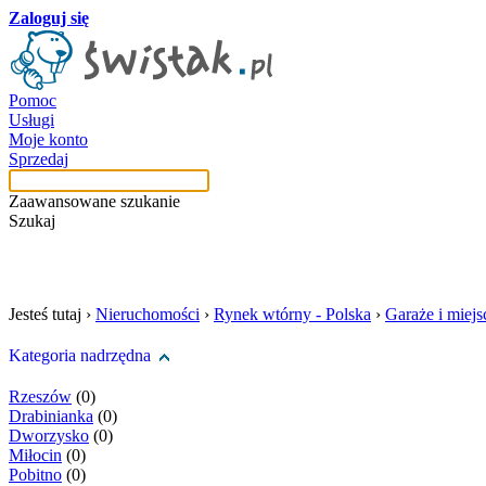
Zaloguj się
Pomoc
Usługi
Moje konto
Sprzedaj
Zaawansowane szukanie
Szukaj
szukaj w tej kategori
Jesteś tutaj ›
Nieruchomości
›
Rynek wtórny - Polska
›
Garaże i miej
Kategoria nadrzędna
Rzeszów
(0)
Drabinianka
(0)
Dworzysko
(0)
Miłocin
(0)
Pobitno
(0)