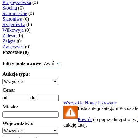
Przybyszówka
(0)
Słocina
(0)
Staromieście
(0)
Staroniwa
(0)
Szajerówka
(0)
Wilkowyja
(0)
Zalesie
(0)
Załęże
(0)
Zwięczyca
(0)
Pozostałe (0)
Filtry podstawowe
Zwiń
Aukcje typu:
Cena:
od
do
Wszystkie
Nowe
Używane
Miasto:
Lista aukcji kategorii Pozostałe
Powrót
do poprzedniej strony.
Województwo:
aukcję tutaj.