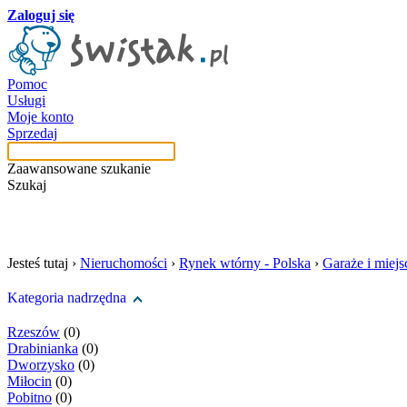
Zaloguj się
Pomoc
Usługi
Moje konto
Sprzedaj
Zaawansowane szukanie
Szukaj
szukaj w tej kategori
Jesteś tutaj ›
Nieruchomości
›
Rynek wtórny - Polska
›
Garaże i miej
Kategoria nadrzędna
Rzeszów
(0)
Drabinianka
(0)
Dworzysko
(0)
Miłocin
(0)
Pobitno
(0)